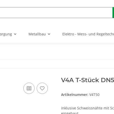
sorgung
Metallbau
Elektro - Mess- und Regeltech
V4A T-Stück DN
Artikelnummer:
V4T50
inklusive Schweissnähte mit Sc
eingebaut