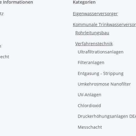
e Informationen
Kategorien
tz
Eigenwasserversorger
Kommunale Trinkwasserverso
Rohrleitungsbau
Verfahrenstechnik
m
Ultrafiltrationsanlagen
recht
Filteranlagen
Entgasung - Strippung
Umkehrosmose Nanofilter
UV-Anlagen
Chlordioxid
Druckerhöhungsanlagen DE
Messchacht