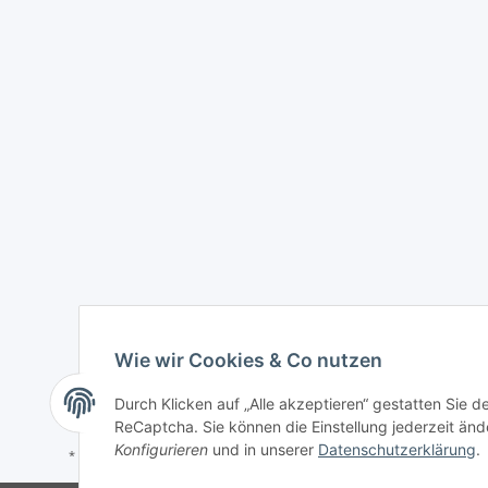
Wie wir Cookies & Co nutzen
Durch Klicken auf „Alle akzeptieren“ gestatten Sie 
ReCaptcha. Sie können die Einstellung jederzeit ände
Konfigurieren
und in unserer
Datenschutzerklärung
.
* Alle Preise zzgl. gesetzlicher USt., zzgl.
Versand