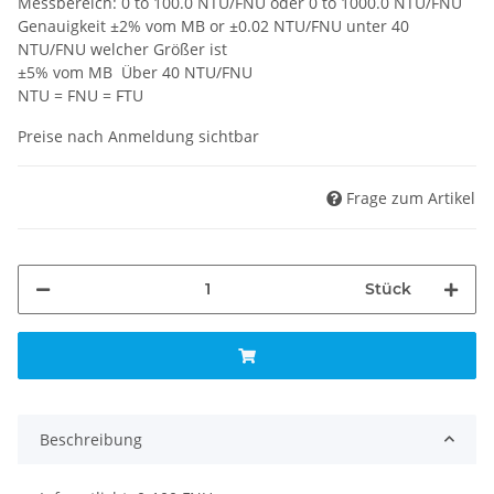
Messbereich: 0 to 100.0 NTU/FNU oder 0 to 1000.0 NTU/FNU
Genauigkeit ±2% vom MB or ±0.02 NTU/FNU unter 40
NTU/FNU welcher Größer ist
±5% vom MB Über 40 NTU/FNU
NTU = FNU = FTU
Preise nach Anmeldung sichtbar
Frage zum Artikel
Stück
Beschreibung