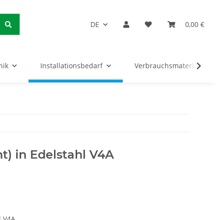
DE
0,00 €
nik
Installationsbedarf
Verbrauchsmaterialien
t) in Edelstahl V4A
l V4A