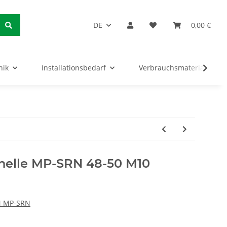
DE
0,00 €
nik
Installationsbedarf
Verbrauchsmaterialien
chelle MP-SRN 48-50 M10
N MP-SRN