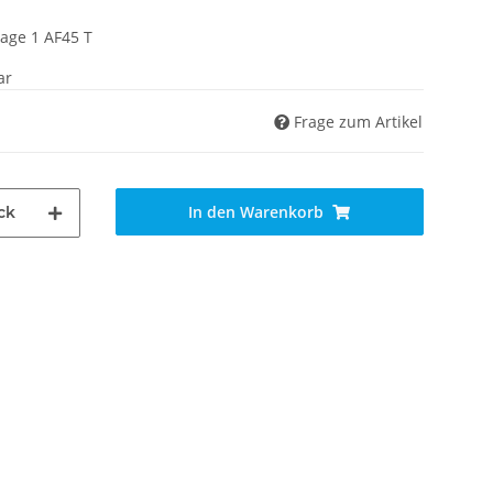
age 1 AF45 T
ar
Frage zum Artikel
In den Warenkorb
ck