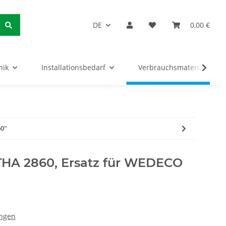
DE
0,00 €
nik
Installationsbedarf
Verbrauchsmaterialien
60"
THA 2860, Ersatz für WEDECO
ungen