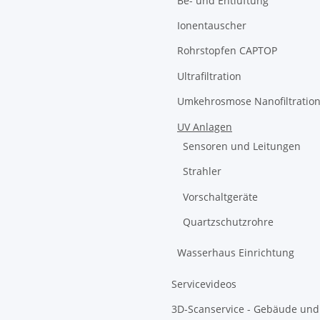
Be- und Entlüftung
Ionentauscher
Rohrstopfen CAPTOP
Ultrafiltration
Umkehrosmose Nanofiltratio
UV Anlagen
Sensoren und Leitungen
Strahler
Vorschaltgeräte
Quartzschutzrohre
Wasserhaus Einrichtung
Servicevideos
3D-Scanservice - Gebäude und