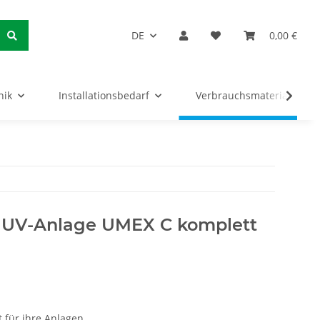
DE
0,00 €
nik
Installationsbedarf
Verbrauchsmaterialien
ür UV-Anlage UMEX C komplett
 für ihre Anlagen