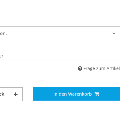
ion.
ar
Frage zum Artikel
In den Warenkorb
ck