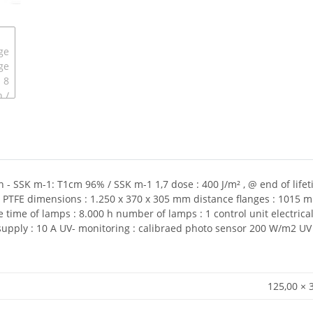
- SSK m-1: T1cm 96% / SSK m-1 1,7 dose : 400 J/m² , @ end of lifeti
PM/ PTFE dimensions : 1.250 x 370 x 305 mm distance flanges : 1015 
e time of lamps : 8.000 h number of lamps : 1 control unit electric
 supply : 10 A UV- monitoring : calibraed photo sensor 200 W/m2 UV
125,00 × 