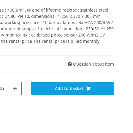
e : 400 J/m² , @ end of lifetime reactor : stainless steel
es : DN80, PN 10, dimensions : 1.250 x 370 x 305 mm
. working pressure : 10 bar uv-lamps : 3x HGA 200/4 W /
 number of lamps : 1 electrical connection : 230/50 Hz 250
UV- monitoring : calibraed photo sensor 200 W/m2 UV
he rental price The rental price is billed monthly
Question about item
Add to basket
th