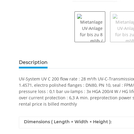
Description
UV-System UV C 200 flow rate : 28 m³/h UV-C-Transmission 
1.4571, electro polished flanges : DN80, PN 10, seal : F
pressure loss : 0,1 bar uv-lamps : 3x HGA 200/4 W / HG lif
over current protection : 6,3 A min. preprotection power
rental price is billed monthly
Dimensions ( Length × Width × Height ):