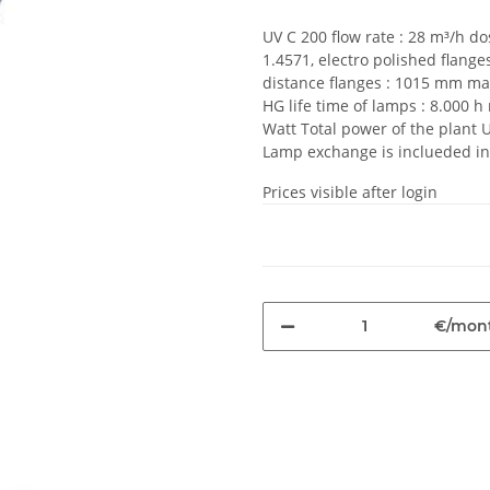
UV C 200 flow rate : 28 m³/h dos
1.4571, electro polished flang
distance flanges : 1015 mm max
HG life time of lamps : 8.000 h
Watt Total power of the plant 
Lamp exchange is inclueded in t
Prices visible after login
€/mon