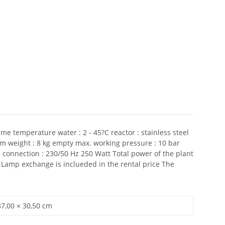
me temperature water : 2 - 45?C reactor : stainless steel
mm weight : 8 kg empty max. working pressure : 10 bar
al connection : 230/50 Hz 250 Watt Total power of the plant
 Lamp exchange is inclueded in the rental price The
37,00 × 30,50 cm